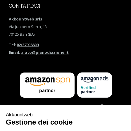
CONTATTACI
Akkountweb srls
Via Junipero Serra, 13
70125 Bari (BA)
Tel
:
02/37908809
Email:
aiuto@pianodiazione.it
Arabia Saudita
Australia
Belgio
Brasile