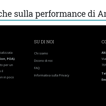
iche sulla performance di 
SU DI NOI
C
ializzata
Ak
Chi siamo
ion, POA)
.
Via
Dicono di noi
ito per un
701
FAQ
 il
Te
Informativa sulla Privacy
on in poco
Em