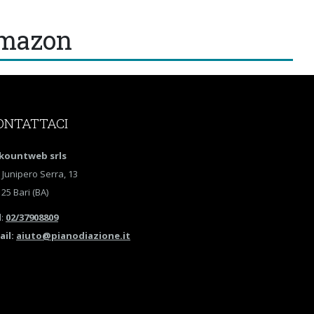
Amazon
ONTATTACI
kountweb srls
 Junipero Serra, 13
25 Bari (BA)
l
:
02/37908809
ail:
aiuto@pianodiazione.it