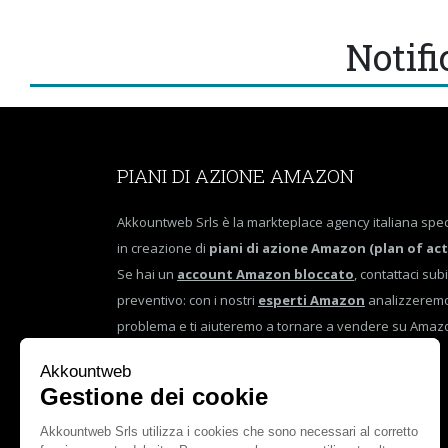
Notif
PIANI DI AZIONE AMAZON
Akkountweb Srls è la markteplace agency italiana spec
in creazione di
piani di azione Amazon (plan of act
Se hai un
account Amazon bloccato
, contattaci sub
preventivo: con i nostri
esperti Amazon
analizzeremo
problema e ti aiuteremo a tornare a vendere su Amaz
tempo!