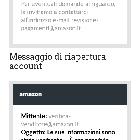
Per eventuali domande al riguardo,
la invitiamo a contattarci
all’indirizzo e-mail
revisione-
pagamenti@amazon.it
.
Messaggio di riapertura
account
Mittente:
verifica-
venditore@amazon.it
Oggetto: Le sue informazioni sono