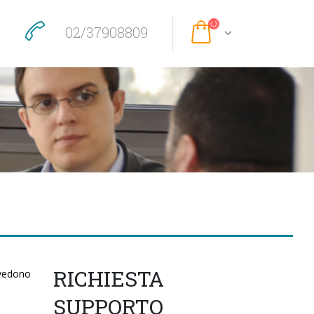
02/37908809
RICHIESTA
revedono
SUPPORTO