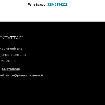
Whatsapp:
329/6184228
ONTATTACI
kountweb srls
 Junipero Serra, 13
25 Bari (BA)
l
:
02/37908809
ail:
aiuto@pianodiazione.it